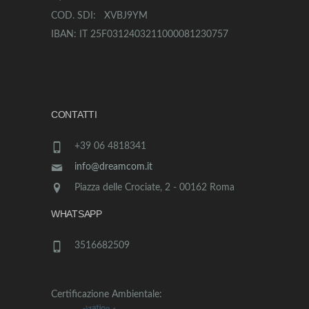
COD. SDI: XVBJ9YM
IBAN: IT 25F0312403211000081230757
CONTATTI
+39 06 4818341
info@dreamcom.it
Piazza delle Crociate, 2 - 00162 Roma
WHATSAPP
3516682509
Certificazione Ambientale: