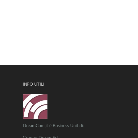
INFO UTILI
DreamCom,it è Business Unit di: