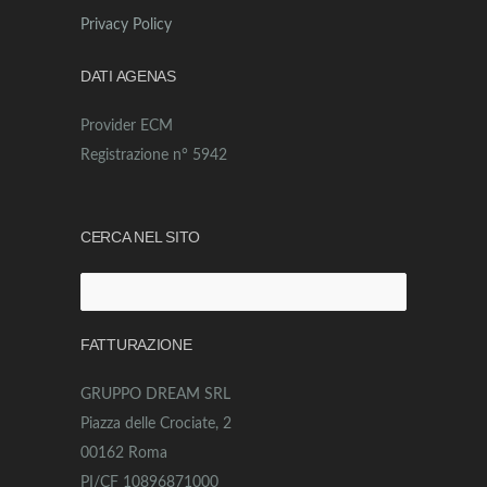
Privacy Policy
DATI AGENAS
Provider ECM
Registrazione n° 5942
CERCA NEL SITO
Ricerca
per:
FATTURAZIONE
GRUPPO DREAM SRL
Piazza delle Crociate, 2
00162 Roma
PI/CF 10896871000