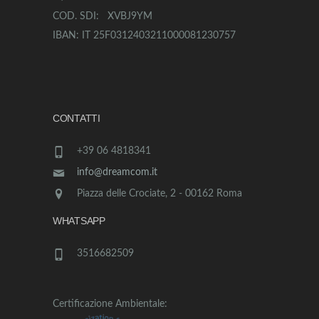
COD. SDI: XVBJ9YM
IBAN: IT 25F0312403211000081230757
CONTATTI
+39 06 4818341
info@dreamcom.it
Piazza delle Crociate, 2 - 00162 Roma
WHATSAPP
3516682509
Certificazione Ambientale: