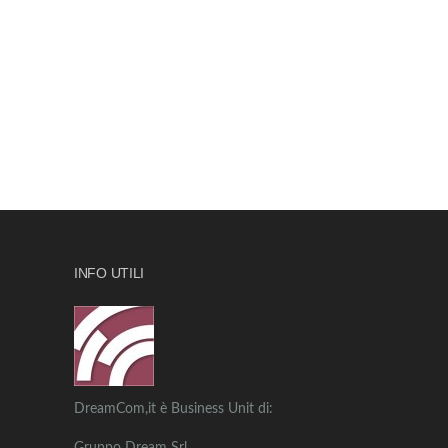
INFO UTILI
DreamCom,it è Business Unit di: