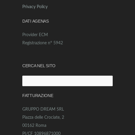
Privacy Policy
DATI AGENAS
Provider ECM
Registrazione n° 5942
CERCA NEL SITO
Ricerca
per:
FATTURAZIONE
GRUPPO DREAM SRL
Piazza delle Crociate, 2
00162 Roma
PI/CF 10896871000