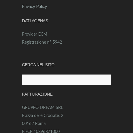
Privacy Policy
DATI AGENAS
Provider ECM
Registrazione n° 5942
CERCA NEL SITO
Ricerca
per:
FATTURAZIONE
GRUPPO DREAM SRL
Piazza delle Crociate, 2
00162 Roma
PI/CF 10896871000