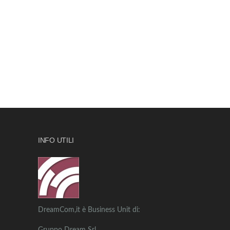
INFO UTILI
DreamCom,it è Business Unit di: