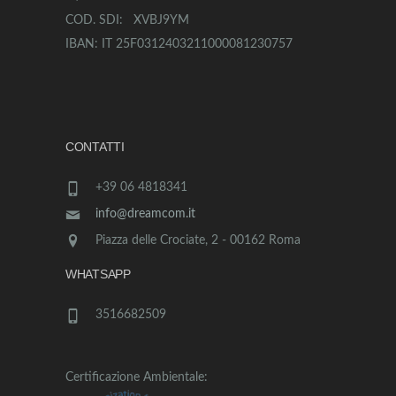
COD. SDI: XVBJ9YM
IBAN: IT 25F0312403211000081230757
CONTATTI
+39 06 4818341
info@dreamcom.it
Piazza delle Crociate, 2 - 00162 Roma
WHATSAPP
3516682509
Certificazione Ambientale: