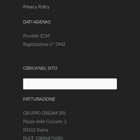
Privacy Policy
DATI AGENAS
Provider ECM
Registrazione n° 5942
CERCA NEL SITO
Ricerca
per:
FATTURAZIONE
GRUPPO DREAM SRL
Piazza delle Crociate, 2
00162 Roma
PI/CF 10896871000