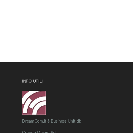
INFO UTILI
DreamCom,it è Business Unit di: