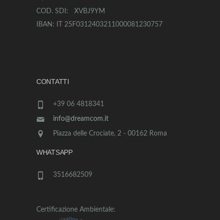
COD. SDI: XVBJ9YM
IBAN: IT 25F0312403211000081230757
CONTATTI
+39 06 4818341
info@dreamcom.it
Piazza delle Crociate, 2 - 00162 Roma
WHATSAPP
3516682509
Certificazione Ambientale: