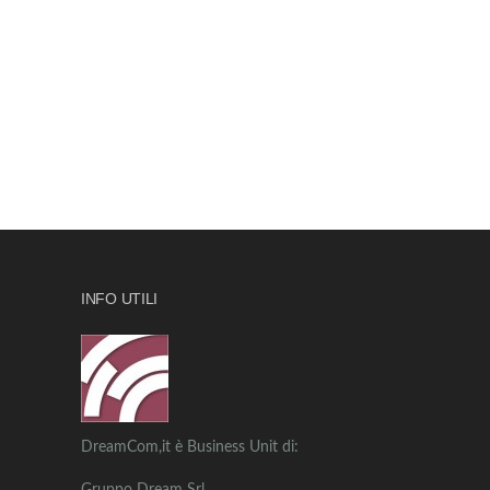
INFO UTILI
DreamCom,it è Business Unit di: