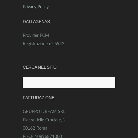
Privacy Policy
DATI AGENAS
Provider ECM
Registrazione n° 5942
CERCA NEL SITO
Ricerca
per:
FATTURAZIONE
GRUPPO DREAM SRL
Piazza delle Crociate, 2
00162 Roma
PI/CF 10896871000