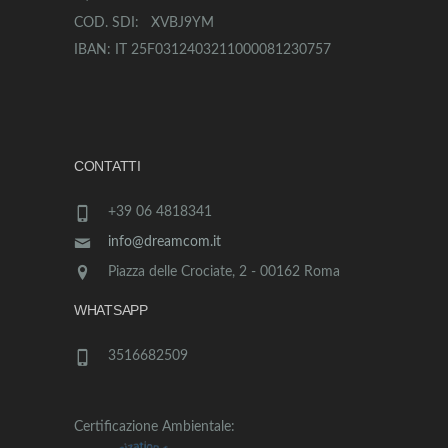
COD. SDI: XVBJ9YM
IBAN: IT 25F0312403211000081230757
CONTATTI
+39 06 4818341
info@dreamcom.it
Piazza delle Crociate, 2 - 00162 Roma
WHATSAPP
3516682509
Certificazione Ambientale: