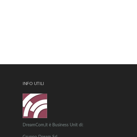
INFO UTILI
DreamCom,it è Business Unit di: