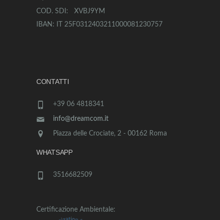
COD. SDI: XVBJ9YM
IBAN: IT 25F0312403211000081230757
CONTATTI
+39 06 4818341
info@dreamcom.it
Piazza delle Crociate, 2 - 00162 Roma
WHATSAPP
3516682509
Certificazione Ambientale: