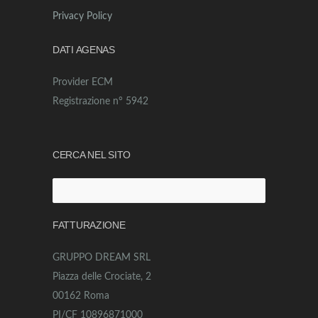
Privacy Policy
DATI AGENAS
Provider ECM
Registrazione n° 5942
CERCA NEL SITO
Ricerca
per:
FATTURAZIONE
GRUPPO DREAM SRL
Piazza delle Crociate, 2
00162 Roma
PI/CF 10896871000