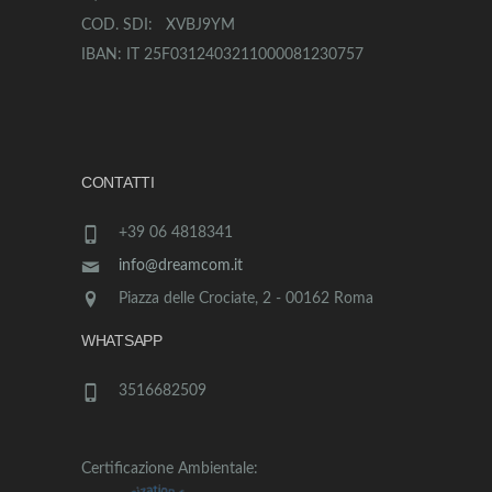
COD. SDI: XVBJ9YM
IBAN: IT 25F0312403211000081230757
CONTATTI
+39 06 4818341
info@dreamcom.it
Piazza delle Crociate, 2 - 00162 Roma
WHATSAPP
3516682509
Certificazione Ambientale: