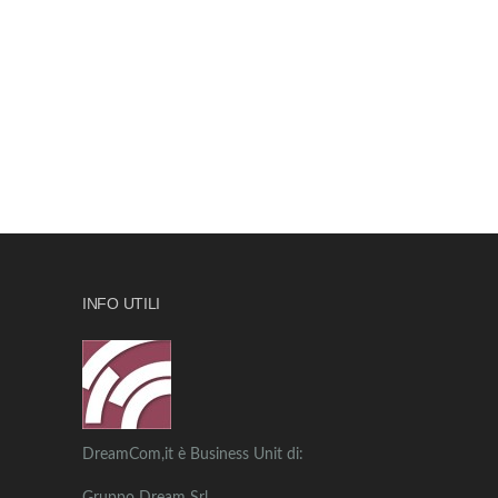
INFO UTILI
DreamCom,it è Business Unit di: