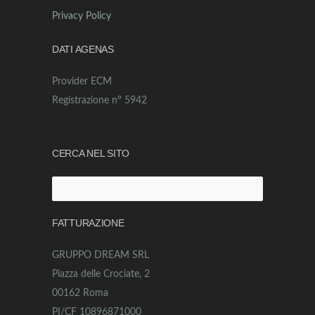
Privacy Policy
DATI AGENAS
Provider ECM
Registrazione n° 5942
CERCA NEL SITO
Ricerca
per:
FATTURAZIONE
GRUPPO DREAM SRL
Piazza delle Crociate, 2
00162 Roma
PI/CF 10896871000