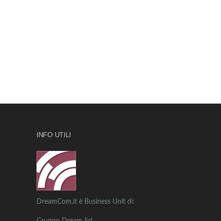
INFO UTILI
DreamCom,it è Business Unit di: