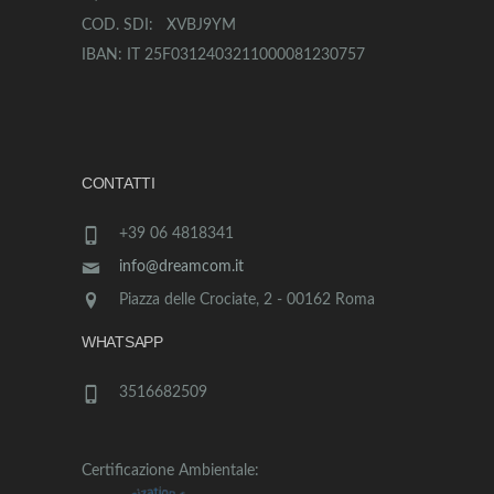
COD. SDI: XVBJ9YM
IBAN: IT 25F0312403211000081230757
CONTATTI
+39 06 4818341
info@dreamcom.it
Piazza delle Crociate, 2 - 00162 Roma
WHATSAPP
3516682509
Certificazione Ambientale: