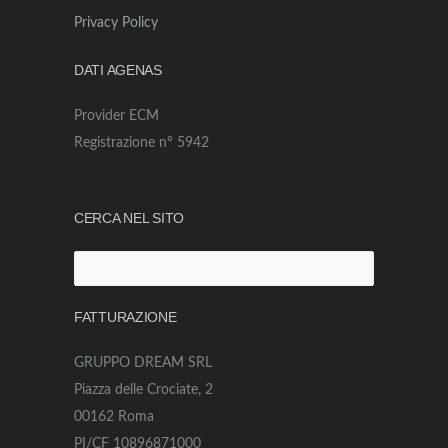
Privacy Policy
DATI AGENAS
Provider ECM
Registrazione n° 5942
CERCA NEL SITO
Ricerca
per:
FATTURAZIONE
GRUPPO DREAM SRL
Piazza delle Crociate, 2
00162 Roma
PI/CF 10896871000